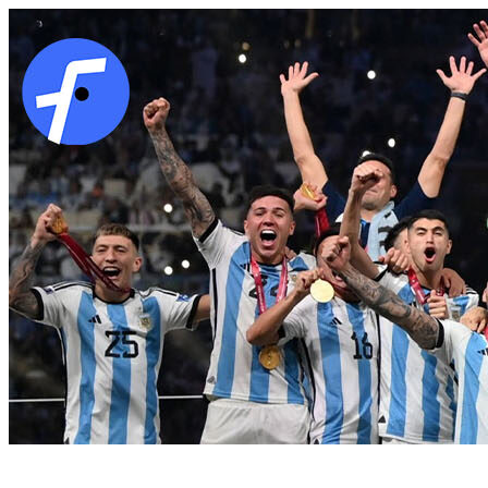
Saltar
al
contenido