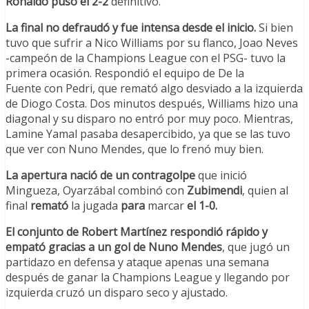
Ronaldo puso el 2-2
definitivo.
La final no defraudó y fue intensa desde el inicio.
Si bien
tuvo que sufrir a Nico Williams por su flanco, Joao Neves
-campeón de la Champions League con el PSG- tuvo la
primera ocasión. Respondió el equipo de De la
Fuente con Pedri, que remató algo desviado a la izquierda
de Diogo Costa. Dos minutos después, Williams hizo una
diagonal y su disparo no entró por muy poco. Mientras,
Lamine Yamal pasaba desapercibido, ya que se las tuvo
que ver con Nuno Mendes, que lo frenó muy bien.
La apertura nació de un contragolpe
que inició
Mingueza, Oyarzábal combinó con
Zubimendi
, quien al
final
remató
la jugada
para
marcar
el 1-0.
El conjunto de Robert Martínez respondió rápido y
empató gracias a un gol de Nuno Mendes
, que jugó un
partidazo en defensa y ataque apenas una semana
después de ganar la Champions League y llegando por
izquierda cruzó un disparo seco y ajustado.