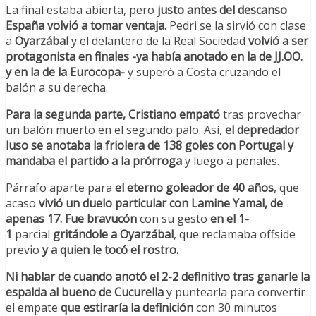
La final estaba abierta, pero
justo antes del descanso
España volvió a tomar ventaja.
Pedri se la sirvió con clase
a
Oyarzábal
y el delantero de la Real Sociedad
volvió a ser
protagonista en finales -ya había anotado en la de JJ.OO.
y en la de la Eurocopa-
y superó a Costa cruzando el
balón a su derecha.
Para la segunda parte, Cristiano empató
tras provechar
un balón muerto en el segundo palo. Así,
el depredador
luso se anotaba la friolera de 138 goles con Portugal y
mandaba el partido a la prórroga
y luego a penales.
Párrafo aparte para
el eterno goleador de 40 años
, que
acaso
vivió un duelo particular con Lamine Yamal, de
apenas 17.
Fue bravucón
con su gesto
en el 1-
1
parcial
gritándole a Oyarzábal
, que reclamaba offside
previo
y a quien le tocó el rostro.
Ni hablar de cuando anotó el 2-2 definitivo tras ganarle la
espalda al bueno de Cucurella
y puntearla para convertir
el empate
que estiraría la definición
con 30 minutos