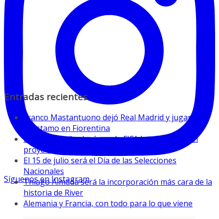
Entradas recientes
Franco Mastantuono dejó Real Madrid y jugará a
préstamo en Fiorentina
La Conmebol valoró que la FIFA haya retirado el
proyecto privatizador
El 15 de julio será el Día de las Selecciones
Nacionales
Síguenos en Instagram
Thiago Almada será la incorporación más cara de la
historia de River
Alemania y Francia, con todo para lo que viene