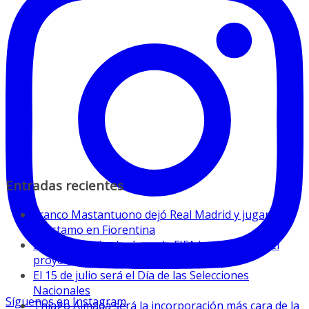
Entradas recientes
Franco Mastantuono dejó Real Madrid y jugará a
préstamo en Fiorentina
La Conmebol valoró que la FIFA haya retirado el
proyecto privatizador
El 15 de julio será el Día de las Selecciones
Nacionales
Síguenos en Instagram
Thiago Almada será la incorporación más cara de la